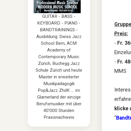
Kurs
Kurs 
GUITAR - BASS -
KEYBOARD - PIANO -
Gruppe
BANDTRAININGS -
Preis:
Ausbildung: Swiss Jazz
-
Fr. 3
School Bern, ACM
Academy of
Einzelu
Contemporary Music
-
Fr. 4
Zürich, Buchegg Jazz
Schule Zürich und heute
MMS
Master in erweiterter
Musikpädagogik
Interes
Pop&Jazz ZhdK .... im
Glarnerland der einzige
erfahre
Berufsmusiker mit über
klicke 
40'000 Stunden
Praxisnachweis
"
Bandtr