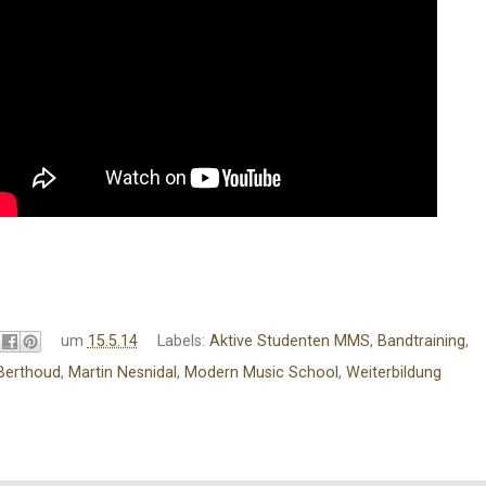
um
15.5.14
Labels:
Aktive Studenten MMS
,
Bandtraining
,
 Berthoud
,
Martin Nesnidal
,
Modern Music School
,
Weiterbildung