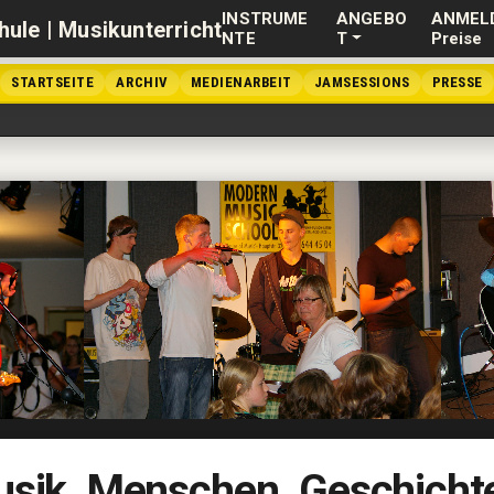
INSTRUME
ANGEBO
ANMEL
NTE
T
Preise
STARTSEITE
ARCHIV
MEDIENARBEIT
JAMSESSIONS
PRESSE
sik. Menschen. Geschicht