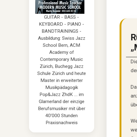
GUITAR - BASS -
KEYBOARD - PIANO -
BANDTRAININGS -
R
Ausbildung: Swiss Jazz
„
School Bern, ACM
Academy of
Contemporary Music
Di
Zürich, Buchegg Jazz
de
Schule Zürich und heute
Master in erweiterter
Da
Musikpädagogik
Pop&Jazz ZhdK .... im
an
Glarnerland der einzige
üb
Berufsmusiker mit über
40'000 Stunden
We
Praxisnachweis
we