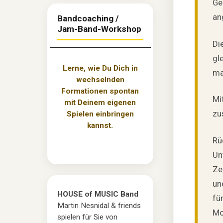
Ge
an
Bandcoaching /
Jam-Band-Workshop
Di
gl
Lerne, wie Du Dich in
ma
wechselnden
Formationen spontan
Mi
mit Deinem eigenen
zu
Spielen einbringen
kannst.
Rü
Un
Ze
un
HOUSE of MUSIC Band
fü
Martin Nesnidal & friends
Mo
spielen für Sie von