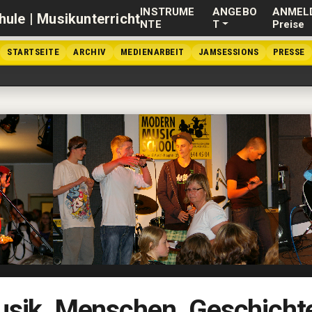
INSTRUME
ANGEBO
ANMEL
NTE
T
Preise
STARTSEITE
ARCHIV
MEDIENARBEIT
JAMSESSIONS
PRESSE
sik. Menschen. Geschicht