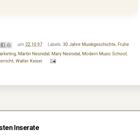
um
22.10.97
Labels:
30 Jahre Musikgeschichte
,
Frühe
arketing
,
Martin Nesnidal
,
Mary Nesnidal
,
Modern Music School
,
erricht
,
Walter Keiser
rsten Inserate