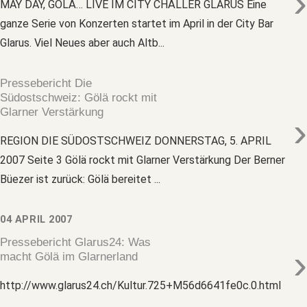
›
MAY DAY, GÖLÄ… LIVE IM CITY CHÄLLER GLARUS Eine
ganze Serie von Konzerten startet im April in der City Bar
Glarus. Viel Neues aber auch Altb...
Pressebericht Die
Südostschweiz: Gölä rockt mit
Glarner Verstärkung
›
REGION DIE SÜDOSTSCHWEIZ DONNERSTAG, 5. APRIL
2007 Seite 3 Gölä rockt mit Glarner Verstärkung Der Berner
Büezer ist zurück: Gölä bereitet ...
04 APRIL 2007
Pressebericht Glarus24: Was
›
macht Gölä im Glarnerland
http://www.glarus24.ch/Kultur.725+M56d6641fe0c.0.html