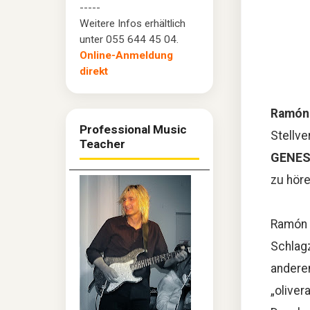
-----
Weitere Infos erhältlich
unter 055 644 45 04.
Online-Anmeldung
direkt
Ramón 
Professional Music
Stellve
Teacher
GENES
zu höre
Ramón
Schlag
anderem
„oliver