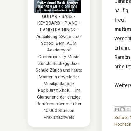
Danebe
häufig
GUITAR - BASS -
fre
KEYBOARD - PIANO -
multim
BANDTRAININGS -
Ausbildung: Swiss Jazz
versch
School Bern, ACM
Erfahru
Academy of
Contemporary Music
Ramón 
Zürich, Buchegg Jazz
arbeite
Schule Zürich und heute
Master in erweiterter
Musikpädagogik
Weitere
Pop&Jazz ZhdK .... im
Glarnerland der einzige
Berufsmusiker mit über
40'000 Stunden
Praxisnachweis
School
,
Hochsch