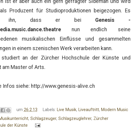
n ist er aber auch ein gern gefragter Sideman und wird
 als Produzent für Studioproduktionen beigezogen. Es
ut ihn, dass er bei
Genesis -
edia.music.dance.theatre
nun endlich seine
iedenen musikalischen Einflüsse und gesammelten
ngen in einem szenischen Werk verarbeiten kann.
studiert an der Zürcher Hochschule der Künste und
t am Master of Arts.
 Infos siehe: http://www.genesis-alive.ch
um
26.2.13
Labels:
Live Musik
,
Liveauftritt
,
Modern Music
Musikunterricht
,
Schlagzeuger
,
Schlagzeuglehrer
,
Zürcher
ule der Künste