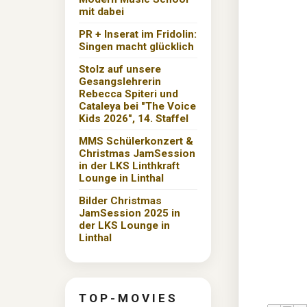
mit dabei
PR + Inserat im Fridolin:
Singen macht glücklich
Stolz auf unsere
Gesangslehrerin
Rebecca Spiteri und
Cataleya bei "The Voice
Kids 2026", 14. Staffel
MMS Schülerkonzert &
Christmas JamSession
in der LKS Linthkraft
Lounge in Linthal
Bilder Christmas
JamSession 2025 in
der LKS Lounge in
Linthal
T O P - M O V I E S