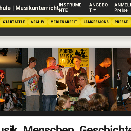
INSTRUME
ANGEBO
ANMEL
NTE
T
Preise
STARTSEITE
ARCHIV
MEDIENARBEIT
JAMSESSIONS
PRESSE
sik. Menschen. Geschicht