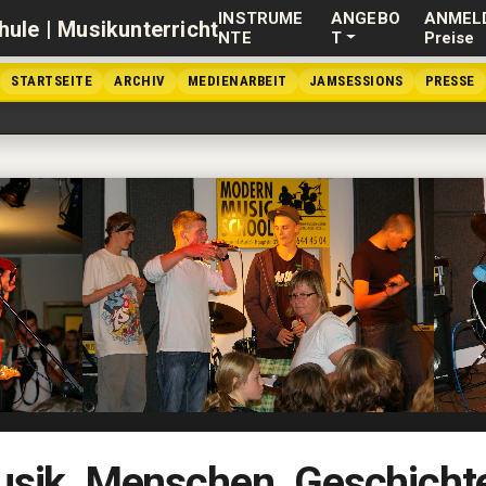
INSTRUME
ANGEBO
ANMEL
NTE
T
Preise
STARTSEITE
ARCHIV
MEDIENARBEIT
JAMSESSIONS
PRESSE
sik. Menschen. Geschicht