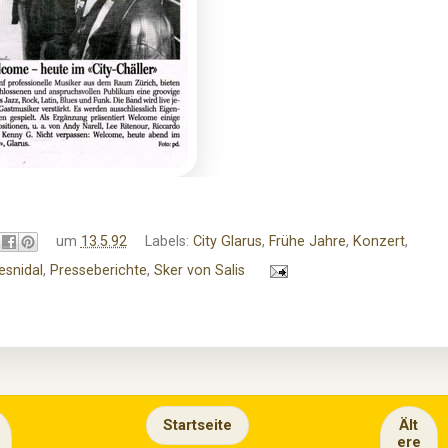
um
13.5.92
Labels:
City Glarus
,
Frühe Jahre
,
Konzert
,
esnidal
,
Presseberichte
,
Sker von Salis
Startseite
Ält
ere