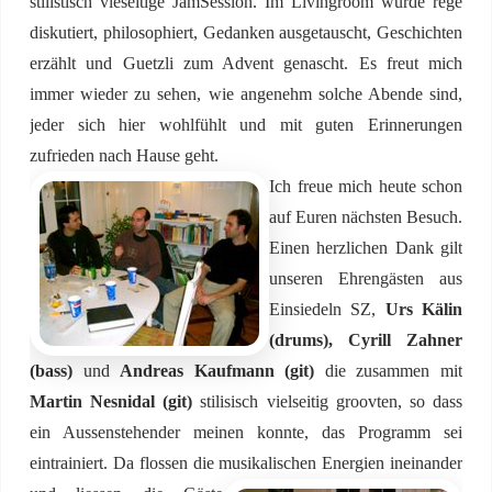
stilistisch vieseitige JamSession. Im Livingroom wurde rege
diskutiert, philosophiert, Gedanken ausgetauscht, Geschichten
erzählt und Guetzli zum Advent genascht. Es freut mich
immer wieder zu sehen, wie angenehm solche Abende sind,
jeder sich hier wohlfühlt und mit guten Erinnerungen
zufrieden nach Hause geht.
Ich freue mich heute schon
auf Euren nächsten Besuch.
Einen herzlichen Dank gilt
unseren Ehrengästen aus
Einsiedeln SZ,
Urs Kälin
(drums), Cyrill Zahner
(bass)
und
Andreas Kaufmann (git)
die zusammen mit
Martin Nesnidal (git)
stilisisch vielseitig groovten, so dass
ein Aussenstehender meinen konnte, das Programm sei
eintrainiert. Da flossen die musikalischen
Energien ineinander