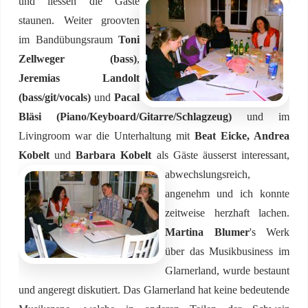
und liessen die Gäste
staunen. Weiter groovten
im Bandübungsraum
Toni
Zellweger (bass)
,
Jeremias Landolt
(bass/git/vocals)
und
Pacal
Bläsi
(Piano/Keyboard/Gitarre/Schlagzeug)
und im
Livingroom war die Unterhaltung mit
Beat Eicke, Andrea
Kobelt
und
Barbara Kobelt
als Gäste äusserst
interessant,
abwechslungsreich,
angenehm und ich konnte
zeitweise herzhaft lachen.
Martina Blumer
's Werk
über das Musikbusiness im
Glarnerland, wurde bestaunt
und angeregt diskutiert. Das Glarnerland hat keine bedeutende