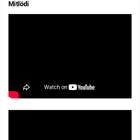
Mitlödi