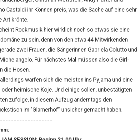
 Castaldi ihr Können preis, was die Sache auf eine sehr
e Art krönte.
heint Rockmusik hier wirklich noch so etwas sie eine
domäne zu sein, denn von den etwa 44 Mitwirkenden
erade zwei Frauen, die Sängerinnen Gabriela Colutto und
Michelangelo. Für nächstes Mal müssen also die Girl-
n die Hosen.
allerdings warfen sich die meisten ins Pyjama und eine
oder heimische Koje. Und einige sollen, unbestätigten
ten zufolge, in diesem Aufzug anderntags den
ckstisch im "Glarnerhof" unsicher gemacht haben.
----------------------------------
mm:
JAM SESSION: Beginn 21.00 Uhr