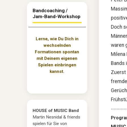
Massimo
Bandcoaching /
Jam-Band-Workshop
positiv
Doch sc
Männer
Lerne, wie Du Dich in
waren g
wechselnden
Formationen spontan
Milena 
mit Deinem eigenen
Bands i
Spielen einbringen
kannst.
Zuerst 
fremde 
Gerüch
Frühstü
-----------
HOUSE of MUSIC Band
Martin Nesnidal & friends
Progra
spielen für Sie von
MUSIC 