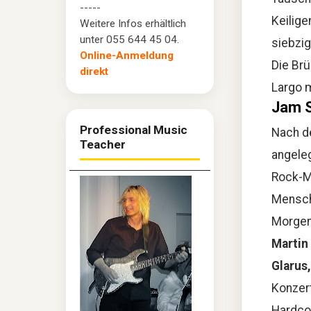
-----
Keilige
Weitere Infos erhältlich
unter 055 644 45 04.
siebzig
Online-Anmeldung
Die Brü
direkt
Largo m
Jam S
Professional Music
Nach d
Teacher
angeleg
Rock-M
Mensche
Morgen
Martin
Glarus,
Konzer
Hardco