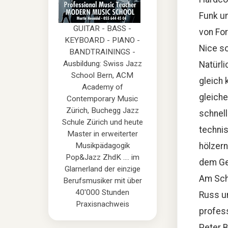
Funk u
GUITAR - BASS -
von For
KEYBOARD - PIANO -
Nice so
BANDTRAININGS -
Ausbildung: Swiss Jazz
Natürli
School Bern, ACM
gleich 
Academy of
gleich
Contemporary Music
Zürich, Buchegg Jazz
schnell
Schule Zürich und heute
technis
Master in erweiterter
Musikpädagogik
hölzern
Pop&Jazz ZhdK .... im
dem Ge
Glarnerland der einzige
Am Sch
Berufsmusiker mit über
40'000 Stunden
Russ un
Praxisnachweis
profes
Peter B