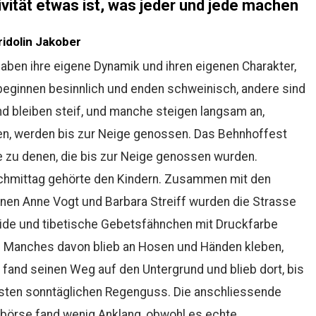
ivität etwas ist, was jeder und jede machen
ridolin Jakober
aben ihre eigene Dynamik und ihren eigenen Charakter,
beginnen besinnlich und enden schweinisch, andere sind
nd bleiben steif, und manche steigen langsam an,
n, werden bis zur Neige genossen. Das Behnhoffest
 zu denen, die bis zur Neige genossen wurden.
chmittag gehörte den Kindern. Zusammen mit den
nen Anne Vogt und Barbara Streiff wurden die Strasse
ide und tibetische Gebetsfähnchen mit Druckfarbe
. Manches davon blieb an Hosen und Händen kleben,
 fand seinen Weg auf den Untergrund und blieb dort, bis
sten sonntäglichen Regenguss. Die anschliessende
börse fand wenig Anklang, obwohl es echte