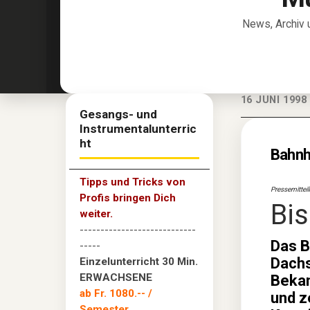
News, Archiv 
16 JUNI 1998
Gesangs- und
Instrumentalunterric
ht
Bahnh
Tipps und Tricks von
Pressemittei
Profis bringen Dich
Bis
weiter.
----------------------------
Das B
-----
Dachs
Einzelunterricht 30 Min.
ERWACHSENE
Bekan
ab Fr. 1080.--
/
und z
Semester