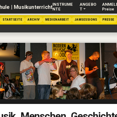
INSTRUME
ANGEBO
ANMEL
NTE
T
Preise
STARTSEITE
ARCHIV
MEDIENARBEIT
JAMSESSIONS
PRESSE
sik. Menschen. Geschicht