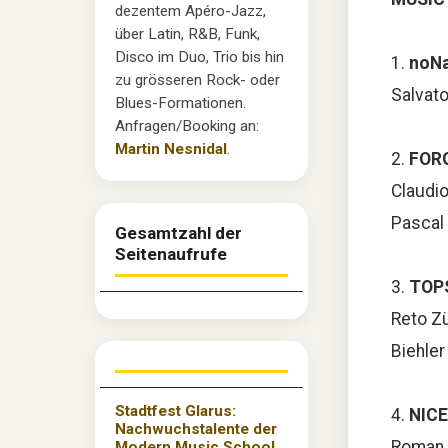
dezentem Apéro-Jazz,
über Latin, R&B, Funk,
Disco im Duo, Trio bis hin
1.
noN
zu grösseren Rock- oder
Salvato
Blues-Formationen.
Anfragen/Booking an:
Martin Nesnidal
.
2.
FOR
Claudio
Pascal 
Gesamtzahl der
Seitenaufrufe
3.
TOP
Reto Zü
Biehler 
Stadtfest Glarus:
4.
NICE
Nachwuchstalente der
Roman 
Modern Music School