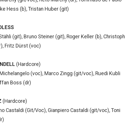
ike Hess (b), Tristan Huber (git)
DLESS
tähli (git), Bruno Steiner (git), Roger Keller (b), Christoph
), Fritz Dürst (voc)
ENDELL
(Hardcore)
Michelangelo (voc), Marco Zingg (git/voc), Ruedi Kubli
effan Boss (dr)
Z
(Hardcore)
 Castaldi (Git/Voc), Gianpiero Castaldi (git/voc), Toni
r)