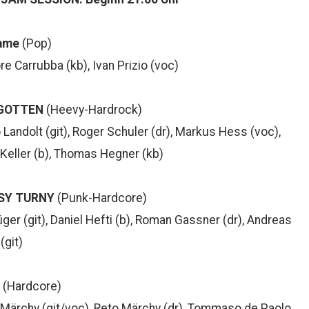
ame
(Pop)
re Carrubba (kb), Ivan Prizio (voc)
GOTTEN
(Heevy-Hardrock)
 Landolt (git), Roger Schuler (dr), Markus Hess (voc),
Keller (b), Thomas Hegner (kb)
SY TURNY
(Punk-Hardcore)
ger (git), Daniel Hefti (b), Roman Gassner (dr), Andreas
(git)
(Hardcore)
Märchy (git/voc), Reto Märchy (dr), Tommaso de Paolo