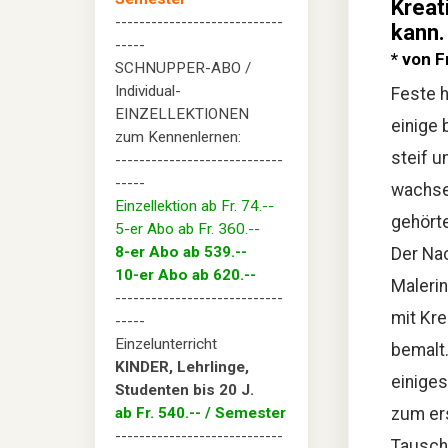
Kreat
----------------------------
kann.
-----
* von F
SCHNUPPER-ABO /
Individual-
Feste h
EINZELLEKTIONEN
einige 
zum Kennenlernen:
steif u
----------------------------
-----
wachse
Einzellektion ab Fr. 74.--
gehörte
5-er Abo ab Fr. 360.--
8-er Abo ab 539.--
Der Na
10-er Abo ab 620.--
Malerin
----------------------------
mit Kre
-----
Einzelunterricht
bemalt
KINDER, Lehrlinge,
einiges
Studenten bis 20 J.
ab Fr. 540.-- / Semester
zum er
----------------------------
Tausch