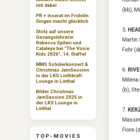
mit dabei
(kb), M
PR + Inserat im Fridolin:
Singen macht glücklich
5.
HEA
Stolz auf unsere
Gesangslehrerin
Martin S
Rebecca Spiteri und
Cataleya bei "The Voice
Fehr (dr
Kids 2026", 14. Staffel
MMS Schülerkonzert &
6.
RIV
Christmas JamSession
in der LKS Linthkraft
Milena 
Lounge in Linthal
(b), St
Bilder Christmas
JamSession 2025 in
der LKS Lounge in
Linthal
7.
KER
Massimo
Fiore (d
T O P - M O V I E S