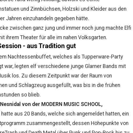
nstatuen und Zinnbüchsen, Holzski und Kleider aus den
er Jahren einzuhandeln gegeben hätte.
cke zwischen ganz jung und immer noch jung machte Elfi
it ihrem Theater für alle im nahen Volksgarten.
ession - aus Tradition gut
em Nachtessenbuffet, welches als Tupperware-Party
t war, legten elf verschiedene junge Glarner Bands mit
usik los. Zu diesem Zeitpunkt war der Raum von
n und Schlagzeug ausgefüllt, was bis in die frühen
stunden so blieb.
 Nesnidal von der MODERN MUSIC SCHOOL,
hatte aus 20 Bands, welche sich angemeldet hatten, ein
tprogramm zusammengestellt, dessen Höhepunkte von
reTrash und Death Metal über Punk und Pop-Rock bis zu