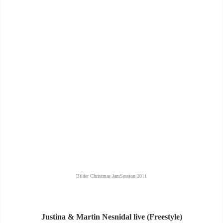
Bilder Christmas JamSession 2011
Justina & Martin Nesnidal live (Freestyle)