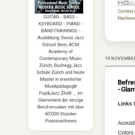
Contest 
GUITAR - BASS -
Nachwuc
KEYBOARD - PIANO -
BANDTRAININGS -
Ausbildung: Swiss Jazz
School Bern, ACM
Academy of
Contemporary Music
19 NOVEMBE
Zürich, Buchegg Jazz
Schule Zürich und heute
Master in erweiterter
Befre
Musikpädagogik
- Glar
Pop&Jazz ZhdK .... im
Glarnerland der einzige
Links 
Berufsmusiker mit über
40'000 Stunden
Praxisnachweis
Acoust
Colors 