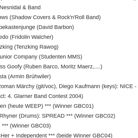
 Nesnidal & Band
ws (Shadow Covers & Rock'n'Roll Band)
ekastenjunge
(David Barbon)
do (Fridolin Walcher)
zking (Tenzking Rawog)
nior Company (Studenten MMS)
ss Goofy (Ruben Barco, Moritz Maerz,....)
ta (Armin Brühwiler)
Roman Märchy (git/voc),
Diego Kaufmann (keys): NICE
-
ct: 4. Glarner Band Contest 2004)
ten
(heute WEEP) *** (Winner GBC01)
 Rhyner (Drums): SPREAD
*** (Winner GBC02)
d
*** (Winner GBC03)
CHer +
Independent
*** (beide Winner GBC04)