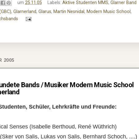
um
25.11.05
Labels:
Aktive Studenten MMS
,
Glarner Band
(GBC)
,
Glarnerland
,
Glarus
,
Martin Nesnidal
,
Modern Music School
,
hsbands
R 2005
undete Bands / Musiker Modern Music School
nerland
Studenten, Schüler, Lehrkräfte und Freunde:
ical Senses (Isabelle Berthoud, René Wüthrich)
(Sker von Salis, Lukas von Salis, Bernhard Schoch, ....)