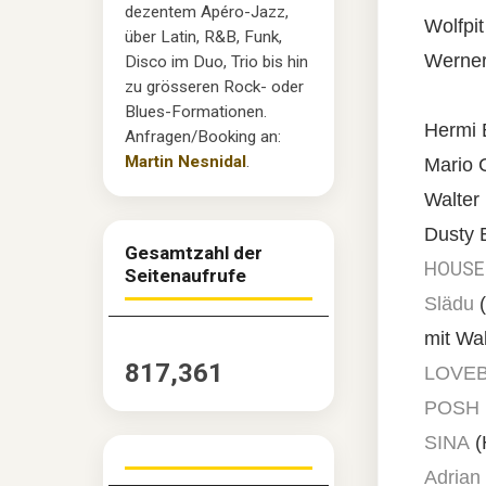
dezentem Apéro-Jazz,
Wolfpi
über Latin, R&B, Funk,
Werner
Disco im Duo, Trio bis hin
zu grösseren Rock- oder
Blues-Formationen.
Hermi B
Anfragen/Booking an:
Martin Nesnidal
.
Mario 
Walter
Dusty 
Gesamtzahl der
HOUSE 
Seitenaufrufe
Slädu
(
mit Wal
817,361
LOVE
POSH
SINA
(
Adrian