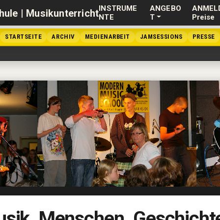
INSTRUME
ANGEBO
ANMEL
NTE
T
Preise
STARTSEITE
ARCHIV
MEDIENARBEIT
JAMSESSIONS
PRESSE
sik. Menschen. Geschicht