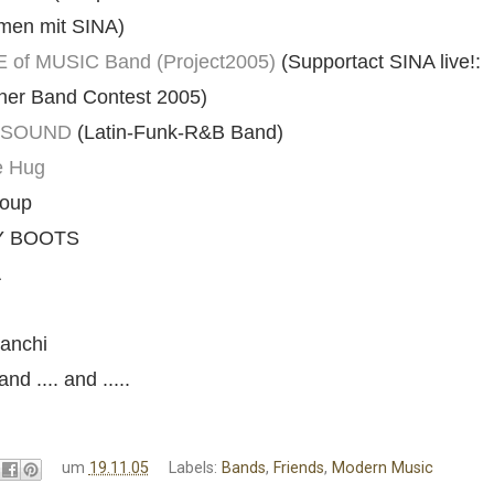
en mit SINA)
of MUSIC Band (Project2005)
(Supportact SINA live!:
rner Band Contest 2005)
 SOUND
(Latin-Funk-R&B Band)
e Hug
oup
Y BOOTS
A
ianchi
and .... and .....
um
19.11.05
Labels:
Bands
,
Friends
,
Modern Music