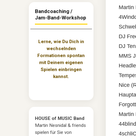
Martin
Bandcoaching /
4Windo
Jam-Band-Workshop
Schweb
DJ Free
Lerne, wie Du Dich in
DJ Ten
wechselnden
Formationen spontan
MMS Ju
mit Deinem eigenen
Headle
Spielen einbringen
Tempes
kannst.
Nice (
Haupta
Forgot
Martin
HOUSE of MUSIC Band
44blin
Martin Nesnidal & friends
spielen für Sie von
4schli