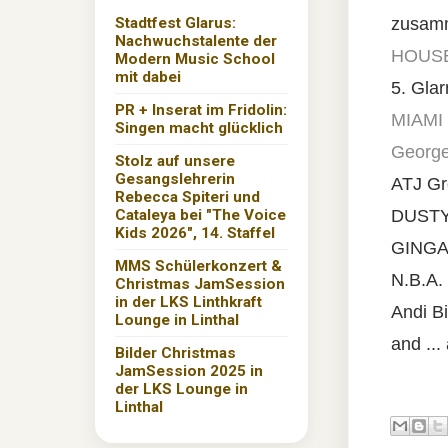
Stadtfest Glarus:
zusamm
Nachwuchstalente der
HOUSE 
Modern Music School
mit dabei
5. Gla
PR + Inserat im Fridolin:
MIAMI
Singen macht glücklich
Georg
Stolz auf unsere
Gesangslehrerin
ATJ Gr
Rebecca Spiteri und
Cataleya bei "The Voice
DUST
Kids 2026", 14. Staffel
GING
MMS Schülerkonzert &
N.B.A.
Christmas JamSession
in der LKS Linthkraft
Andi B
Lounge in Linthal
and ... 
Bilder Christmas
JamSession 2025 in
der LKS Lounge in
Linthal