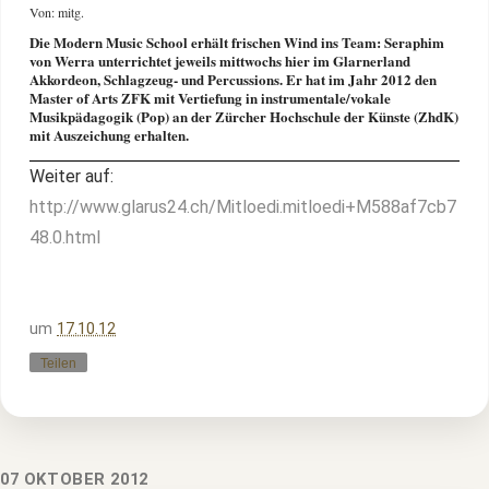
Von: mitg.
Die Modern Music School erhält frischen Wind ins Team: Seraphim
von Werra unterrichtet jeweils mittwochs hier im Glarnerland
Akkordeon, Schlagzeug- und Percussions. Er hat im Jahr 2012 den
Master of Arts ZFK mit Vertiefung in instrumentale/vokale
Musikpädagogik (Pop) an der Zürcher Hochschule der Künste (ZhdK)
mit Auszeichung erhalten.
Weiter auf:
http://www.glarus24.ch/Mitloedi.mitloedi+M588af7cb7
48.0.html
um
17.10.12
Teilen
07 OKTOBER 2012