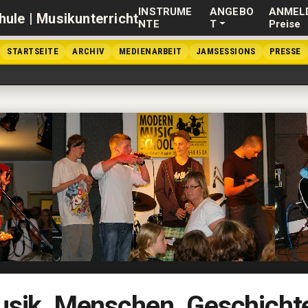
INSTRUME
ANGEBO
ANMEL
NTE
T
Preise
STARTSEITE
ARCHIV
MEDIENARBEIT
JAMSESSIONS
PRESSE
sik. Menschen. Geschicht