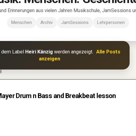
und Erinnerungen aus vielen Jahren Musikschule, JamSessions und
Menschen
Archiv
JamSessions
Lehrpersonen
t dem Label
Heiri Känzig
werden angezeigt.
Alle Posts
anzeigen
8
Mayer Drum n Bass and Breakbeat lesson