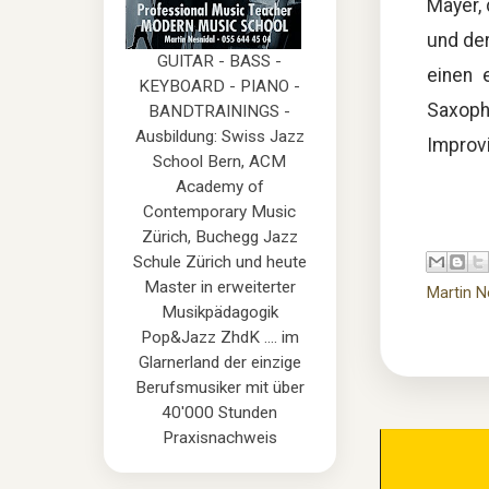
Mayer, 
und der
GUITAR - BASS -
einen 
KEYBOARD - PIANO -
Saxoph
BANDTRAININGS -
Ausbildung: Swiss Jazz
Improvi
School Bern, ACM
Academy of
Contemporary Music
Zürich, Buchegg Jazz
Schule Zürich und heute
Master in erweiterter
Martin N
Musikpädagogik
Pop&Jazz ZhdK .... im
Glarnerland der einzige
Berufsmusiker mit über
40'000 Stunden
Praxisnachweis