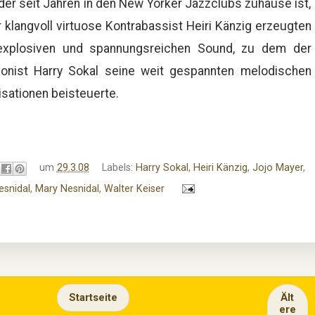
der seit Jahren in den New Yorker Jazzclubs zuhause ist,
 klangvoll vir­tuose Kontrabassist Heiri Känzig erzeugten
explosiven und spannungsreichen Sound, zu dem der
onist Harry Sokal seine weit gespannten melodischen
sationen beisteuerte.
um
29.3.08
Labels:
Harry Sokal
,
Heiri Känzig
,
Jojo Mayer
,
esnidal
,
Mary Nesnidal
,
Walter Keiser
Startseite
Ält
ere