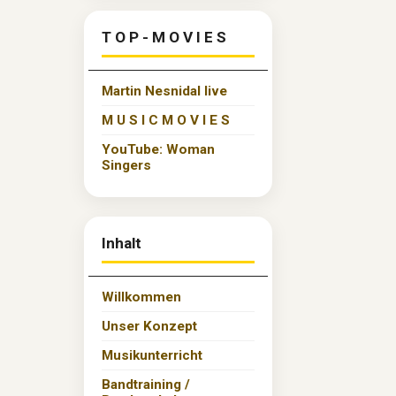
T O P - M O V I E S
Martin Nesnidal live
M U S I C M O V I E S
YouTube: Woman
Singers
Inhalt
Willkommen
Unser Konzept
Musikunterricht
Bandtraining /