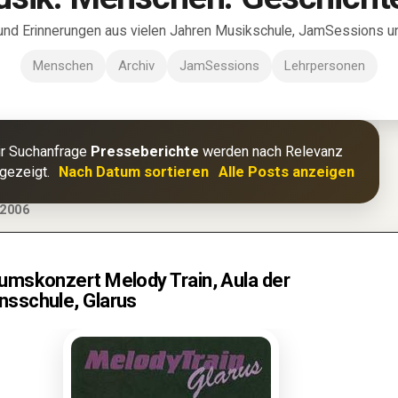
und Erinnerungen aus vielen Jahren Musikschule, JamSessions und
Menschen
Archiv
JamSessions
Lehrpersonen
ür Suchanfrage
Presseberichte
werden nach Relevanz
ngezeigt.
Nach Datum sortieren
Alle Posts anzeigen
2006
äumskonzert Melody Train, Aula der
nsschule, Glarus