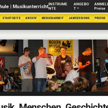
INSTRUME
ANGEBO
ANMEL
NTE
T
Preise
STARTSEITE
ARCHIV
MEDIENARBEIT
JAMSESSIONS
PRESSE
sik. Menschen. Geschicht