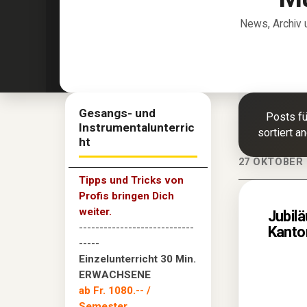
News, Archiv 
Gesangs- und
Posts f
Instrumentalunterric
sortiert a
ht
27 OKTOBER 
Tipps und Tricks von
Profis bringen Dich
weiter.
Jubil
----------------------------
Kanto
-----
Einzelunterricht 30 Min.
ERWACHSENE
ab Fr. 1080.--
/
Semester